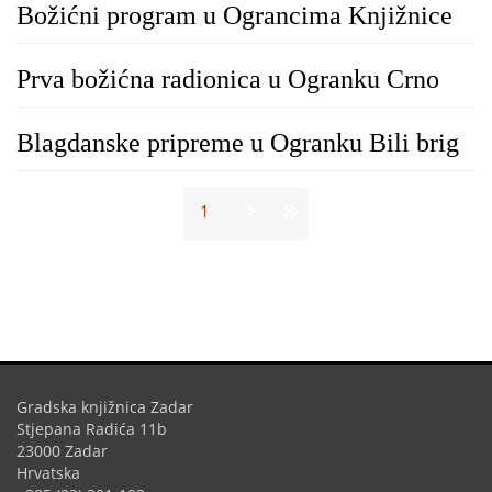
Božićni program u Ograncima Knjižnice
Prva božićna radionica u Ogranku Crno
Blagdanske pripreme u Ogranku Bili brig
Stranice
1
Gradska knjižnica Zadar
Stjepana Radića 11b
23000 Zadar
Hrvatska