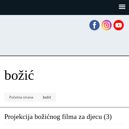
Skoči
Panel za upravljanje kolačićima
na
glavni
sadržaj
božić
Početna strana
božić
Projekcija božićnog filma za djecu (3)