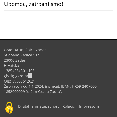
Upomoć, zatrpani smo!
Gradska knjižnica Zadar
Stjepana Radića 11b
23000 Zadar
Hrvatska
+385 (23) 301-103
(link
gkzd@gkzd.hr
sends
OIB: 59559512621
e-
Žiro račun od 1.1.2024. (riznica): IBAN: HR59 2407000
mail)
1852000009 (račun Grada Zadra).
Digitalna pristupačnost
-
Kolačići
-
Impressum