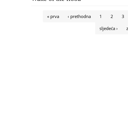
Stranice
« prva
‹ prethodna
1
2
3
sljedeća ›