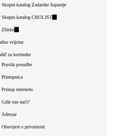
Skupni katalog Zadarske županije
Skupni katalog CROLIST
(link
is
Zbirke
(link
external)
is
dno vrijeme
external)
dič za korisnike
Pravila posudbe
Pristupnica
Pristup internetu
Gdje nas naći?
Adresar
Obavijest o privatnosti