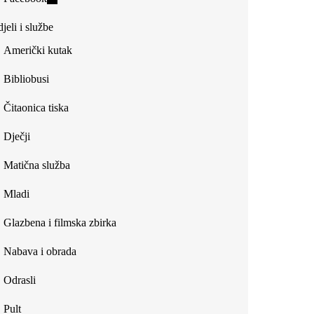
external)
is
jeli i službe
external)
Američki kutak
Bibliobusi
Čitaonica tiska
Dječji
Matična služba
Mladi
Glazbena i filmska zbirka
Nabava i obrada
Odrasli
Pult