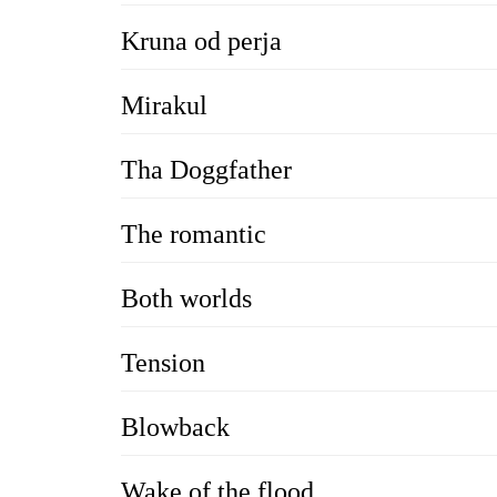
Kruna od perja
Mirakul
Tha Doggfather
The romantic
Both worlds
Tension
Blowback
Wake of the flood