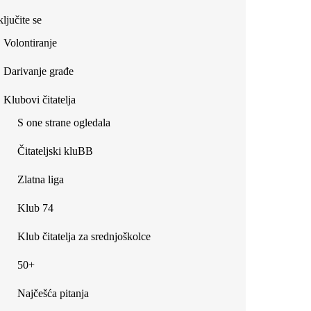
ljučite se
Volontiranje
Darivanje građe
Klubovi čitatelja
S one strane ogledala
Čitateljski kluBB
Zlatna liga
Klub 74
Klub čitatelja za srednjoškolce
50+
Najčešća pitanja