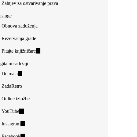
Zahtjev za ostvarivanje prava
usluge
Obnova zaduženja
Rezervacija građe
Pitajte knjižničare
(link
is
gitalni sadržaji
external)
Delmata
(link
is
ZadaRetro
external)
Online izložbe
YouTube
(link
is
Instagram
(link
external)
is
Facebook
(link