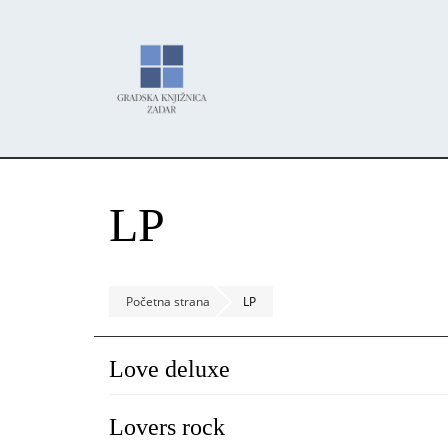
Skoči
Panel za upravljanje kolačićima
na
glavni
sadržaj
LP
Početna strana
LP
Love deluxe
Lovers rock