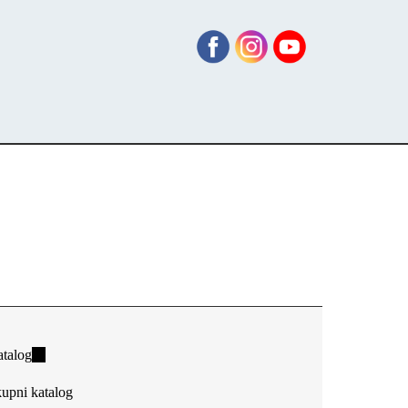
talog
(link
is
upni katalog
external)