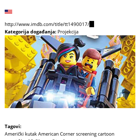
http://www.imdb.com/title/tt1490017/
(link
Kategorija događanja:
Projekcija
is
external)
Tagovi:
Američki kutak
American Corner
screening
cartoon