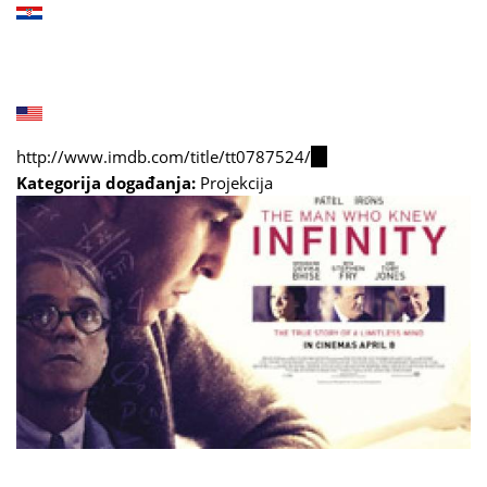
http://www.imdb.com/title/tt0787524/
(link
Kategorija događanja:
Projekcija
is
external)