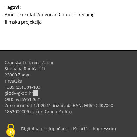
Tagovi:
Američki kutak
American Corner
screening
filmska projekcija
Gradska knjižnica Zadar
Stjepana Radića 11b
23000 Zadar
Hrvatska
+385 (23) 301-103
(link
gkzd@gkzd.hr
sends
OIB: 59559512621
e-
Žiro račun od 1.1.2024. (riznica): IBAN: HR59 2407000
mail)
1852000009 (račun Grada Zadra).
Digitalna pristupačnost
-
Kolačići
-
Impressum