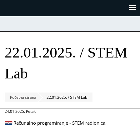
Skoči
Panel za upravljanje kolačićima
na
glavni
sadržaj
22.01.2025. / STEM
Lab
Početna strana
22.01.2025. / STEM Lab
24.01.2025. Petak
Računalno programiranje - STEM radionica.