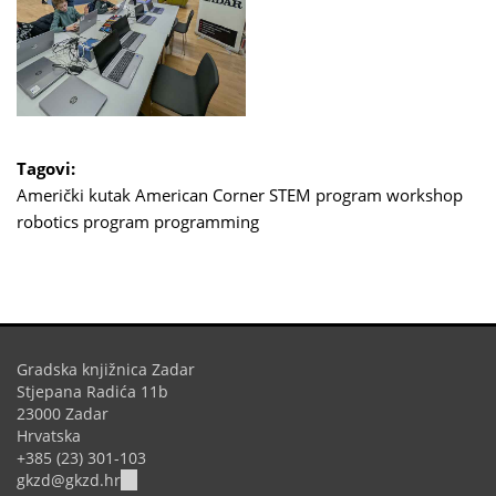
Tagovi:
Američki kutak
American Corner
STEM program
workshop
robotics program
programming
Gradska knjižnica Zadar
Stjepana Radića 11b
23000 Zadar
Hrvatska
+385 (23) 301-103
(link
gkzd@gkzd.hr