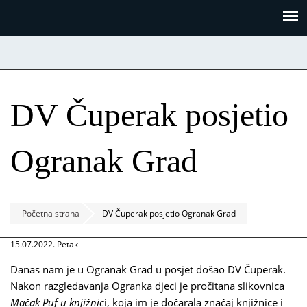
Skoči
Panel za upravljanje kolačićima
na
glavni
sadržaj
DV Čuperak posjetio
Ogranak Grad
Početna strana
DV Čuperak posjetio Ogranak Grad
15.07.2022. Petak
Danas nam je u Ogranak Grad u posjet došao DV Čuperak.
Nakon razgledavanja Ogranka djeci je pročitana slikovnica
Mačak Puf u knjižnic
i, koja im je dočarala značaj knjižnice i