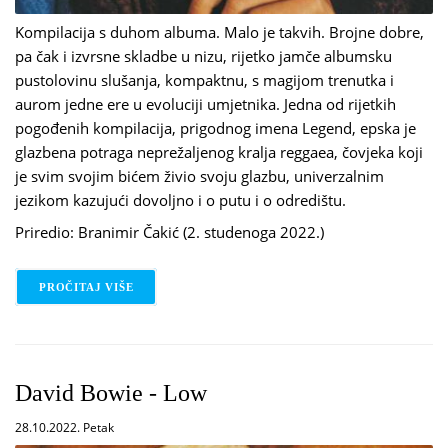
Kompilacija s duhom albuma. Malo je takvih. Brojne dobre,
pa čak i izvrsne skladbe u nizu, rijetko jamče albumsku
pustolovinu slušanja, kompaktnu, s magijom trenutka i
aurom jedne ere u evoluciji umjetnika. Jedna od rijetkih
pogođenih kompilacija, prigodnog imena Legend, epska je
glazbena potraga neprežaljenog kralja reggaea, čovjeka koji
je svim svojim bićem živio svoju glazbu, univerzalnim
jezikom kazujući dovoljno i o putu i o odredištu.
Priredio: Branimir Čakić (2. studenoga 2022.)
PROČITAJ VIŠE
O BOB MARLEY - LEGEND
David Bowie - Low
28.10.2022. Petak