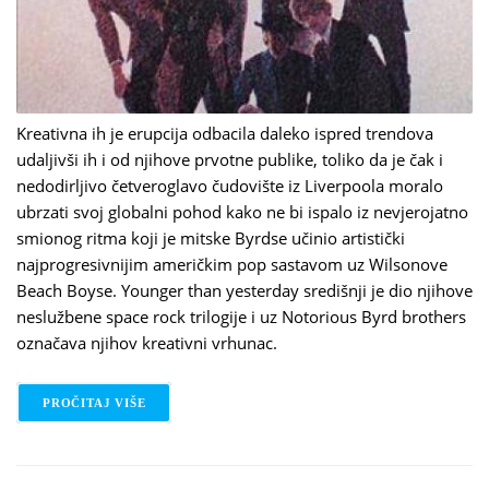
Kreativna ih je erupcija odbacila daleko ispred trendova
udaljivši ih i od njihove prvotne publike, toliko da je čak i
nedodirljivo četveroglavo čudovište iz Liverpoola moralo
ubrzati svoj globalni pohod kako ne bi ispalo iz nevjerojatno
smionog ritma koji je mitske Byrdse učinio artistički
najprogresivnijim američkim pop sastavom uz Wilsonove
Beach Boyse. Younger than yesterday središnji je dio njihove
neslužbene space rock trilogije i uz Notorious Byrd brothers
označava njihov kreativni vrhunac.
PROČITAJ VIŠE
O THE BYRDS - YOUNGER THAN YESTERDAY