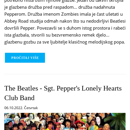
je glazbena družba pred raspadom... družba nadahnuta
Pepperom. Družba imenom Zombies imala je čast ušetati u
Abbey Road studija odmah nakon što su nedodirljivi Beatlesi
dovršili Pepper. Povezavši se s duhom istog prostora i rabeći
ista glazbala, stvorili su bezvremensko remek djelo...
glazbenu gozbu za sve ljubitelje klasičnog melodijskog popa.
PROČITAJ VIŠE
O THE ZOMBIES - ODDESEY AND ORACLE
The Beatles - Sgt. Pepper's Lonely Hearts
Club Band
06.10.2022. Četvrtak