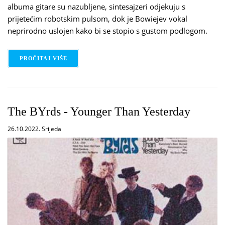
albuma gitare su nazubljene, sintesajzeri odjekuju s
prijetećim robotskim pulsom, dok je Bowiejev vokal
neprirodno uslojen kako bi se stopio s gustom podlogom.
PROČITAJ VIŠE
O DAVID BOWIE - LOW
The BYrds - Younger Than Yesterday
26.10.2022. Srijeda