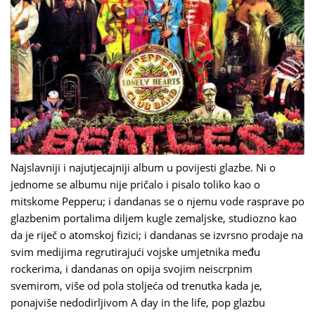
Najslavniji i najutjecajniji album u povijesti glazbe. Ni o
jednome se albumu nije pričalo i pisalo toliko kao o
mitskome Pepperu; i dandanas se o njemu vode rasprave po
glazbenim portalima diljem kugle zemaljske, studiozno kao
da je riječ o atomskoj fizici; i dandanas se izvrsno prodaje na
svim medijima regrutirajući vojske umjetnika među
rockerima, i dandanas on opija svojim neiscrpnim
svemirom, više od pola stoljeća od trenutka kada je,
ponajviše nedodirljivom A day in the life, pop glazbu