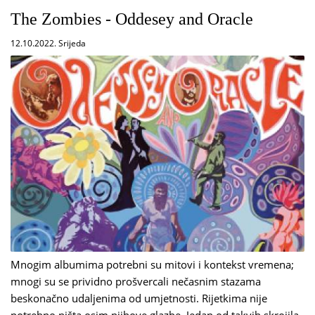
The Zombies - Oddesey and Oracle
12.10.2022. Srijeda
Mnogim albumima potrebni su mitovi i kontekst vremena;
mnogi su se prividno prošvercali nečasnim stazama
beskonačno udaljenima od umjetnosti. Rijetkima nije
potrebno ništa osim njihove glazbe. Jedan od takvih skrojila