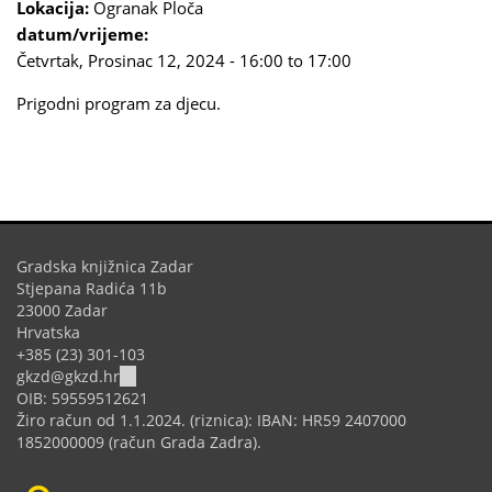
Lokacija:
Ogranak Ploča
datum/vrijeme:
Četvrtak, Prosinac 12, 2024 -
16:00
to
17:00
Prigodni program za djecu.
Gradska knjižnica Zadar
Stjepana Radića 11b
23000 Zadar
Hrvatska
+385 (23) 301-103
(link
gkzd@gkzd.hr
sends
OIB: 59559512621
e-
Žiro račun od 1.1.2024. (riznica): IBAN: HR59 2407000
mail)
1852000009 (račun Grada Zadra).