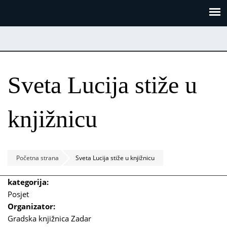
Skoči
Panel za upravljanje kolačićima
na
glavni
sadržaj
Sveta Lucija stiže u
knjižnicu
Početna strana
Sveta Lucija stiže u knjižnicu
kategorija:
Posjet
Organizator:
Gradska knjižnica Zadar