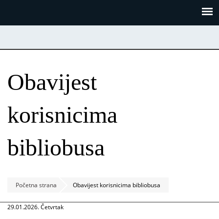
Skoči
Panel za upravljanje kolačićima
na
glavni
sadržaj
Obavijest
korisnicima
bibliobusa
Početna strana
Obavijest korisnicima bibliobusa
29.01.2026. Četvrtak