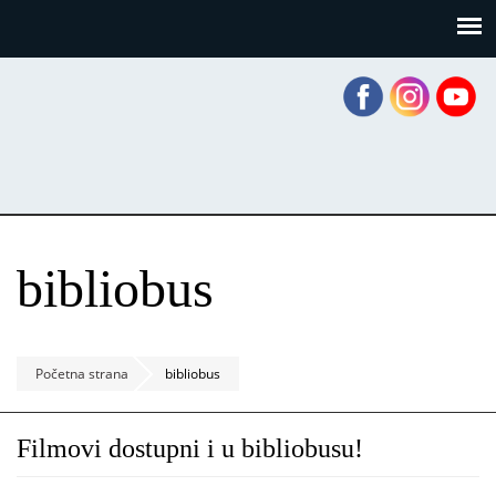
Skoči
Panel za upravljanje kolačićima
na
glavni
sadržaj
bibliobus
Početna strana
bibliobus
Filmovi dostupni i u bibliobusu!