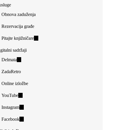
usluge
Obnova zaduženja
Rezervacija građe
Pitajte knjižničare
(link
is
gitalni sadržaji
external)
Delmata
(link
is
ZadaRetro
external)
Online izložbe
YouTube
(link
is
Instagram
(link
external)
is
Facebook
(link
external)
is