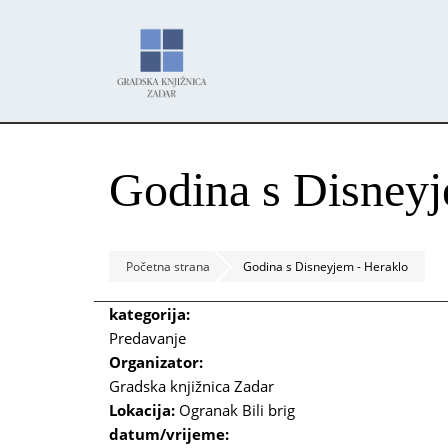
Skoči
Panel za upravljanje kolačićima
na
glavni
sadržaj
Godina s Disneyj
Početna strana
Godina s Disneyjem - Heraklo
kategorija:
Predavanje
Organizator:
Gradska knjižnica Zadar
Lokacija:
Ogranak Bili brig
datum/vrijeme: