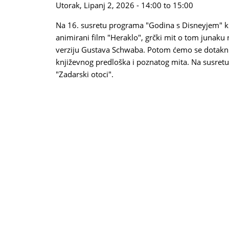
Utorak, Lipanj 2, 2026 -
14:00
to
15:00
Na 16. susretu programa "Godina s Disneyjem" kr
animirani film "Heraklo", grčki mit o tom junaku 
verziju Gustava Schwaba. Potom ćemo se dotaknu
književnog predloška i poznatog mita. Na susretu
"Zadarski otoci".