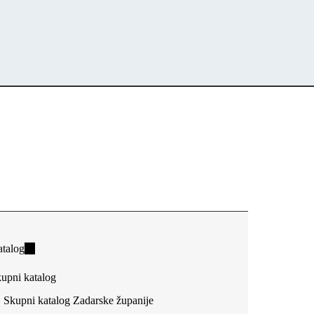
talog
(link
is
upni katalog
external)
Skupni katalog Zadarske županije