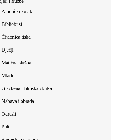
jeli i službe
external)
Američki kutak
Bibliobusi
Čitaonica tiska
Dječji
Matična služba
Mladi
Glazbena i filmska zbirka
Nabava i obrada
Odrasli
Pult
Studijska čitaonica