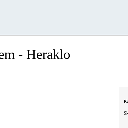
em - Heraklo
Ka
Sk