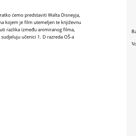
atko ćemo predstaviti Walta Disneyja,
na kojem je film utemeljen te književnu
ti razlika između animiranog filma,
Ra
 sudjeluju učenici 1. D razreda OŠ-a
Vo