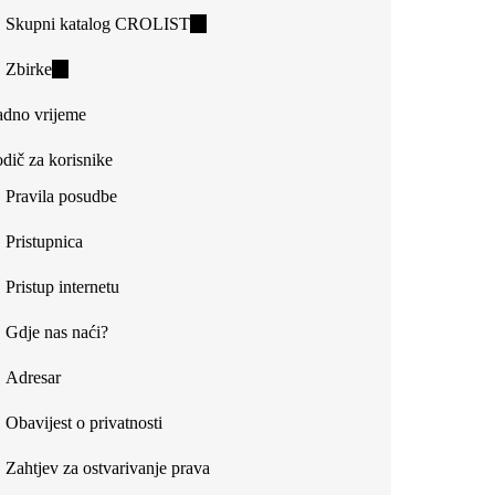
Skupni katalog CROLIST
(link
is
Zbirke
(link
external)
is
dno vrijeme
external)
dič za korisnike
Pravila posudbe
Pristupnica
Pristup internetu
Gdje nas naći?
Adresar
Obavijest o privatnosti
Zahtjev za ostvarivanje prava