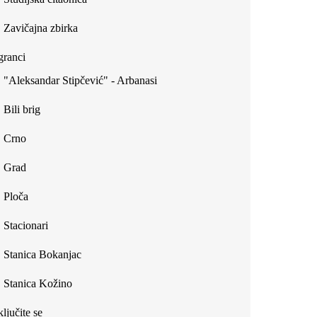
Zavičajna zbirka
ranci
"Aleksandar Stipčević" - Arbanasi
Bili brig
Crno
Grad
Ploča
Stacionari
Stanica Bokanjac
Stanica Kožino
ljučite se