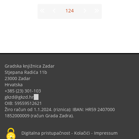
Stranice
124
Gradska knjižnica Zadar
Stjepana Radića 11b
23000 Zadar
Hrvatska
+385 (23) 301-103
(link
gkzd@gkzd.hr
sends
OIB: 59559512621
e-
Žiro račun od 1.1.2024. (riznica): IBAN: HR59 2407000
mail)
1852000009 (račun Grada Zadra).
Digitalna pristupačnost
-
Kolačići
-
Impressum