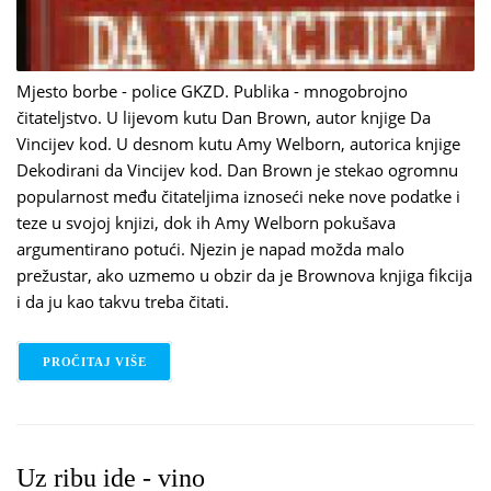
Mjesto borbe - police GKZD. Publika - mnogobrojno
čitateljstvo. U lijevom kutu Dan Brown, autor knjige Da
Vincijev kod. U desnom kutu Amy Welborn, autorica knjige
Dekodirani da Vincijev kod. Dan Brown je stekao ogromnu
popularnost među čitateljima iznoseći neke nove podatke i
teze u svojoj knjizi, dok ih Amy Welborn pokušava
argumentirano potući. Njezin je napad možda malo
prežustar, ako uzmemo u obzir da je Brownova knjiga fikcija
i da ju kao takvu treba čitati.
PROČITAJ VIŠE
O BITKA ZA DA VINCIJA
Uz ribu ide - vino