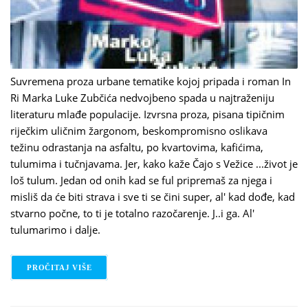
Suvremena proza urbane tematike kojoj pripada i roman In
Ri Marka Luke Zubčića nedvojbeno spada u najtraženiju
literaturu mlađe populacije. Izvrsna proza, pisana tipičnim
riječkim uličnim žargonom, beskompromisno oslikava
težinu odrastanja na asfaltu, po kvartovima, kafićima,
tulumima i tučnjavama. Jer, kako kaže Čajo s Vežice ...život je
loš tulum. Jedan od onih kad se ful pripremaš za njega i
misliš da će biti strava i sve ti se čini super, al' kad dođe, kad
stvarno počne, to ti je totalno razočarenje. J..i ga. Al'
tulumarimo i dalje.
PROČITAJ VIŠE
O IN RI.