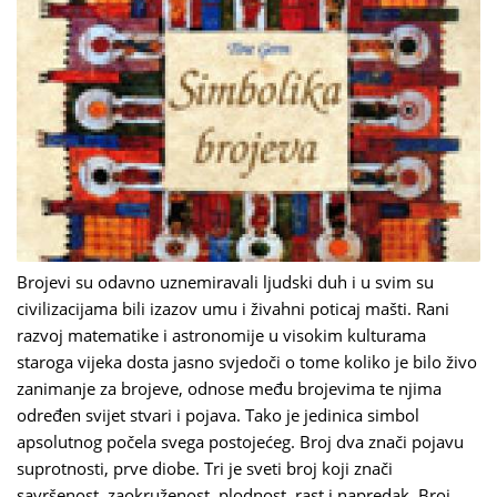
Brojevi su odavno uznemiravali ljudski duh i u svim su
civilizacijama bili izazov umu i živahni poticaj mašti. Rani
razvoj matematike i astronomije u visokim kulturama
staroga vijeka dosta jasno svjedoči o tome koliko je bilo živo
zanimanje za brojeve, odnose među brojevima te njima
određen svijet stvari i pojava. Tako je jedinica simbol
apsolutnog počela svega postojećeg. Broj dva znači pojavu
suprotnosti, prve diobe. Tri je sveti broj koji znači
savršenost, zaokruženost, plodnost, rast i napredak. Broj