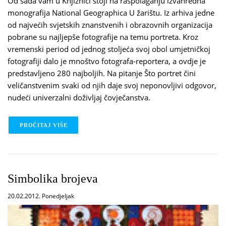
Od sada vam u Knjižnici stoji na raspolaganju izvanredna
monografija National Geographica U žarištu. Iz arhiva jedne
od najvećih svjetskih znanstvenih i obrazovnih organizacija
pobrane su najljepše fotografije na temu portreta. Kroz
vremenski period od jednog stoljeća svoj obol umjetničkoj
fotografiji dalo je mnoštvo fotografa-reportera, a ovdje je
predstavljeno 280 najboljih. Na pitanje Što portret čini
veličanstvenim svaki od njih daje svoj neponovljivi odgovor,
nudeći univerzalni doživljaj čovječanstva.
PROČITAJ VIŠE
O U ŽARIŠTU
Simbolika brojeva
20.02.2012. Ponedjeljak