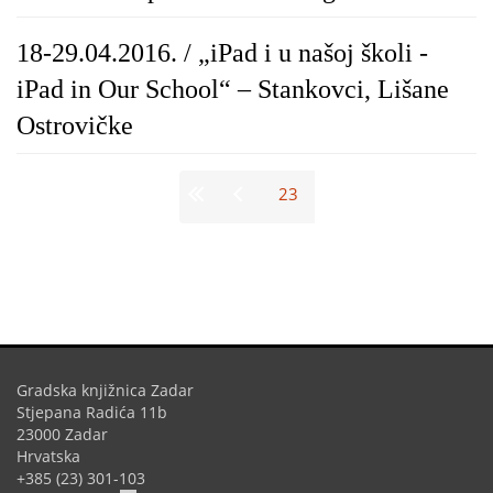
18-29.04.2016. / „iPad i u našoj školi -
iPad in Our School“ – Stankovci, Lišane
Ostrovičke
Stranice
23
Gradska knjižnica Zadar
Stjepana Radića 11b
23000 Zadar
Hrvatska
+385 (23) 301-103