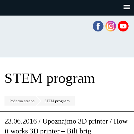
Skoči
Panel za upravljanje kolačićima
na
glavni
sadržaj
STEM program
Početna strana
STEM program
23.06.2016 / Upoznajmo 3D printer / How
it works 3D printer – Bili brig