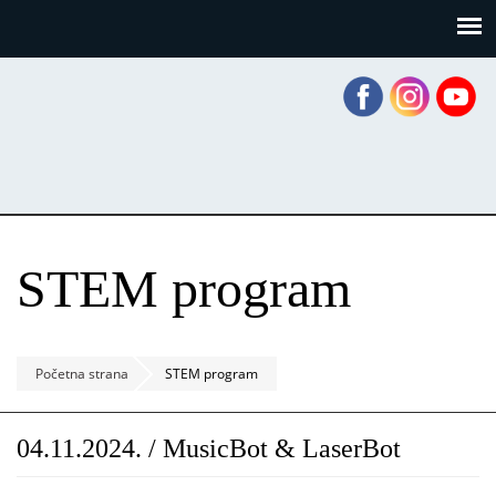
Skoči
Panel za upravljanje kolačićima
na
glavni
sadržaj
STEM program
Početna strana
STEM program
04.11.2024. / MusicBot & LaserBot