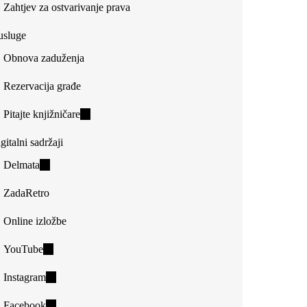
Zahtjev za ostvarivanje prava
usluge
Obnova zaduženja
Rezervacija građe
Pitajte knjižničare
(link
is
gitalni sadržaji
external)
Delmata
(link
is
ZadaRetro
external)
Online izložbe
YouTube
(link
is
Instagram
(link
external)
is
Facebook
(link