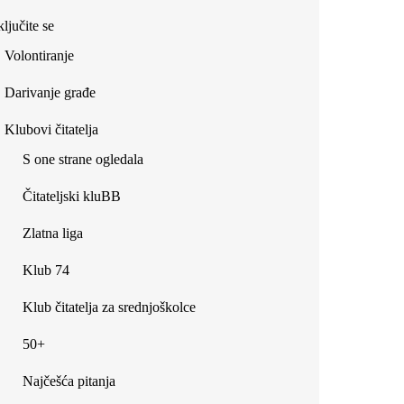
ljučite se
Volontiranje
Darivanje građe
Klubovi čitatelja
S one strane ogledala
Čitateljski kluBB
Zlatna liga
Klub 74
Klub čitatelja za srednjoškolce
50+
Najčešća pitanja