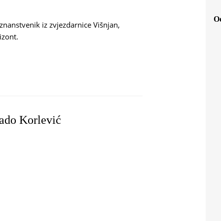
Od
znanstvenik iz zvjezdarnice Višnjan,
izont.
BY KORADO KORLEVIĆ
ado Korlević