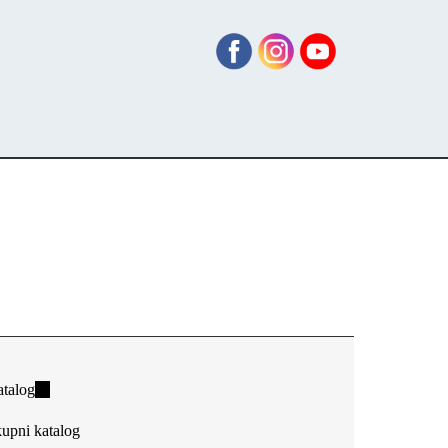
talog
(link
is
upni katalog
external)