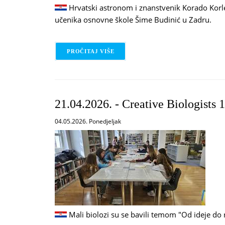
Hrvatski astronom i znanstvenik Korado Korle
učenika osnovne škole Šime Budinić u Zadru.
PROČITAJ VIŠE
O 22.04.2026. / ASTRONOMY WITH
21.04.2026. - Creative Biologists 
04.05.2026. Ponedjeljak
Mali biolozi su se bavili temom "Od ideje do r