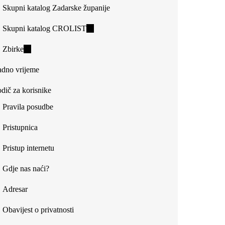
Skupni katalog Zadarske županije
Skupni katalog CROLIST
(link
is
Zbirke
(link
external)
is
dno vrijeme
external)
dič za korisnike
Pravila posudbe
Pristupnica
Pristup internetu
Gdje nas naći?
Adresar
Obavijest o privatnosti