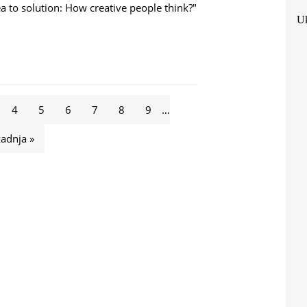
ea to solution: How creative people think?"
Uk
STS 1: FROM IDEA TO SOLUTION
4
5
6
7
8
9
…
zadnja »