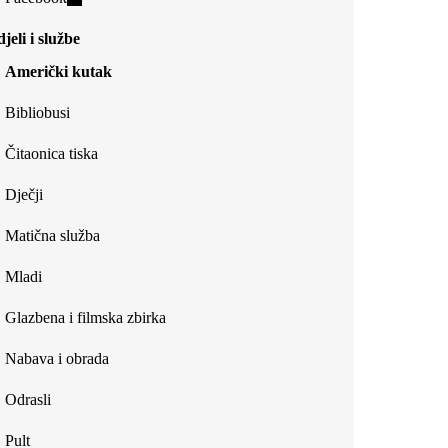
external)
is
jeli i službe
external)
Američki kutak
Bibliobusi
Čitaonica tiska
Dječji
Matična služba
Mladi
Glazbena i filmska zbirka
Nabava i obrada
Odrasli
Pult