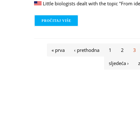
Little biologists dealt with the topic "From id
PROČITAJ VIŠE
O 21.04.2026. - CREATIVE BIOLOGI
Stranice
« prva
‹ prethodna
1
2
3
sljedeća ›