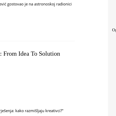
vić gostovao je na astronoskoj radionici
 KORADO KORLEVIĆ
Og
1: From Idea To Solution
ješenja: kako razmišljaju kreativci?"