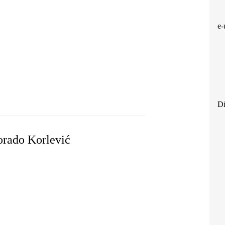
e-
Y
Di
orado Korlević