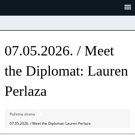
Skoči
Panel za upravljanje kolačićima
na
glavni
sadržaj
07.05.2026. / Meet
the Diplomat: Lauren
Perlaza
Početna strana
07.05.2026. / Meet the Diplomat: Lauren Perlaza