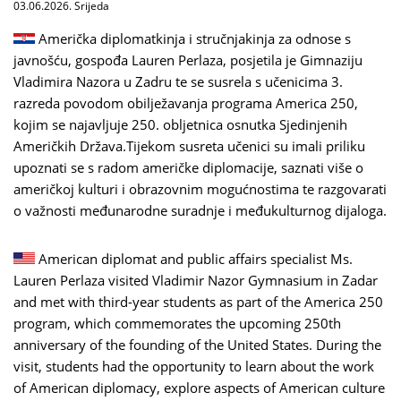
03.06.2026. Srijeda
Američka diplomatkinja i stručnjakinja za odnose s
javnošću, gospođa Lauren Perlaza, posjetila je Gimnaziju
Vladimira Nazora u Zadru te se susrela s učenicima 3.
razreda povodom obilježavanja programa America 250,
kojim se najavljuje 250. obljetnica osnutka Sjedinjenih
Američkih Država.Tijekom susreta učenici su imali priliku
upoznati se s radom američke diplomacije, saznati više o
američkoj kulturi i obrazovnim mogućnostima te razgovarati
o važnosti međunarodne suradnje i međukulturnog dijaloga.
American diplomat and public affairs specialist Ms.
Lauren Perlaza visited Vladimir Nazor Gymnasium in Zadar
and met with third-year students as part of the America 250
program, which commemorates the upcoming 250th
anniversary of the founding of the United States. During the
visit, students had the opportunity to learn about the work
of American diplomacy, explore aspects of American culture