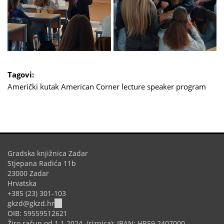
Tagovi:
Američki kutak
American Corner
lecture
speaker program
Gradska knjižnica Zadar
Stjepana Radića 11b
23000 Zadar
Hrvatska
+385 (23) 301-103
(link
gkzd@gkzd.hr
sends
OIB: 59559512621
e-
Žiro račun od 1.1.2024. (riznica): IBAN: HR59 2407000