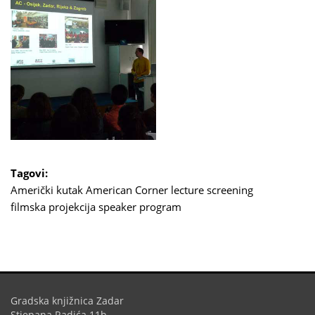
Tagovi:
Američki kutak
American Corner
lecture
screening
filmska projekcija
speaker program
Gradska knjižnica Zadar
Stjepana Radića 11b