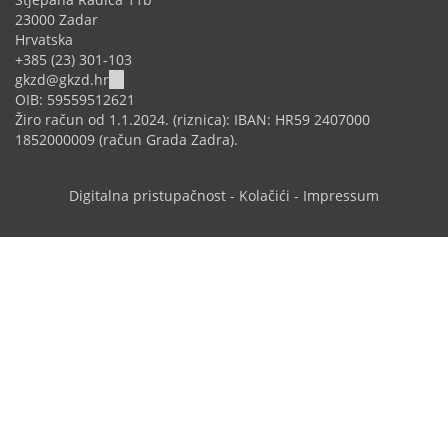
23000 Zadar
Hrvatska
+385 (23) 301-103
(link
gkzd@gkzd.hr
sends
OIB: 59559512621
e-
Žiro račun od 1.1.2024. (riznica): IBAN: HR59 2407000
mail)
1852000009 (račun Grada Zadra).
Digitalna pristupačnost
-
Kolačići
-
Impressum