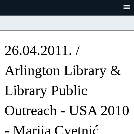
Skoči
Panel za upravljanje kolačićima
na
glavni
sadržaj
26.04.2011. /
Arlington Library &
Library Public
Outreach - USA 2010
- Marija Cvetnić