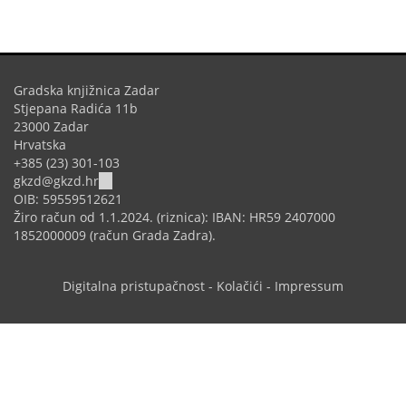
Gradska knjižnica Zadar
Stjepana Radića 11b
23000 Zadar
Hrvatska
+385 (23) 301-103
(link
gkzd@gkzd.hr
sends
OIB: 59559512621
e-
Žiro račun od 1.1.2024. (riznica): IBAN: HR59 2407000
mail)
1852000009 (račun Grada Zadra).
Digitalna pristupačnost
-
Kolačići
-
Impressum