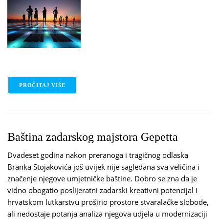
PROČITAJ VIŠE
O IMA NEKA TAJNA VEZA
Baština zadarskog majstora Gepetta
Dvadeset godina nakon preranoga i tragičnog odlaska
Branka Stojakovića još uvijek nije sagledana sva veličina i
značenje njegove umjetničke baštine. Dobro se zna da je
vidno obogatio poslijeratni zadarski kreativni potencijal i
hrvatskom lutkarstvu proširio prostore stvaralačke slobode,
ali nedostaje potanja analiza njegova udjela u modernizaciji