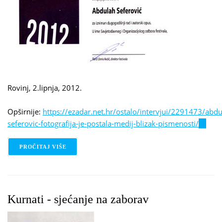
Rovinj, 2.lipnja, 2012.
Opširnije:
https://ezadar.net.hr/ostalo/intervjui/2291473/abdu
seferovic-fotografija-je-postala-medij-blizak-pismenosti/
(link
is
externa
PROČITAJ VIŠE
O PRIZNANJE ROVINJ PHOTODAYS
Kurnati - sjećanje na zaborav