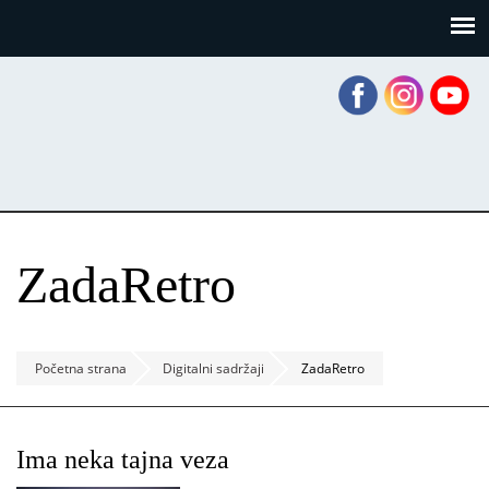
Skoči
Panel za upravljanje kolačićima
na
glavni
sadržaj
ZadaRetro
Početna strana
Digitalni sadržaji
ZadaRetro
Ima neka tajna veza