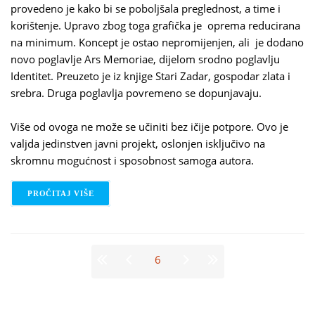
provedeno je kako bi se poboljšala preglednost, a time i
korištenje. Upravo zbog toga grafička je oprema reducirana
na minimum. Koncept je ostao nepromijenjen, ali je dodano
novo poglavlje Ars Memoriae, dijelom srodno poglavlju
Identitet. Preuzeto je iz knjige Stari Zadar, gospodar zlata i
srebra. Druga poglavlja povremeno se dopunjavaju.
Više od ovoga ne može se učiniti bez ičije potpore. Ovo je
valjda jedinstven javni projekt, oslonjen isključivo na
skromnu mogućnost i sposobnost samoga autora.
PROČITAJ VIŠE
O ZADARETRO U NOVOM IZDANJU ​
Stranice
6