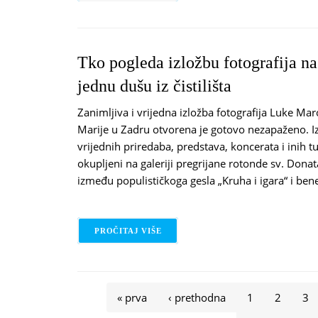
Tko pogleda izložbu fotografija na 
jednu dušu iz čistilišta ​
Zanimljiva i vrijedna izložba fotografija Luke Mar
Marije u Zadru otvorena je gotovo nezapaženo. I
vrijednih priredaba, predstava, koncerata i inih turi
okupljeni na galeriji pregrijane rotonde sv. Donata
između populističkoga gesla „Kruha i igara“ i ben
PROČITAJ VIŠE
O TKO POGLEDA IZLOŽBU FOTOGRAFI
Stranice
« prva
‹ prethodna
1
2
3