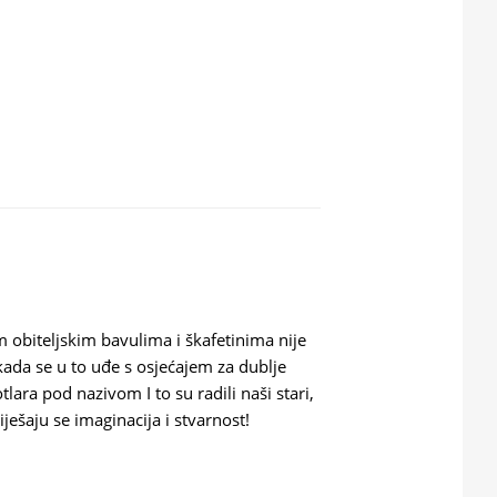
im obiteljskim bavulima i škafetinima nije
ada se u to uđe s osjećajem za dublje
lara pod nazivom I to su radili naši stari,
ešaju se imaginacija i stvarnost!