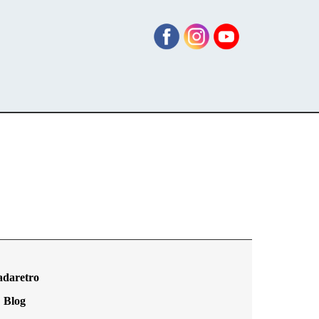
adaretro
Blog