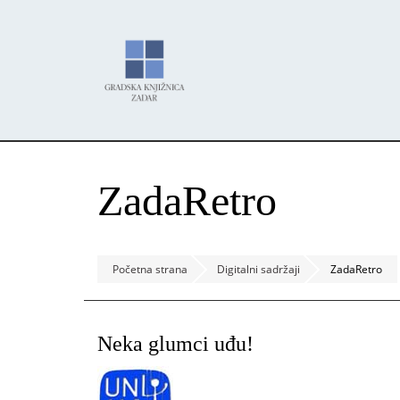
Skoči
Panel za upravljanje kolačićima
na
glavni
sadržaj
ZadaRetro
Početna strana
Digitalni sadržaji
ZadaRetro
Neka glumci uđu!