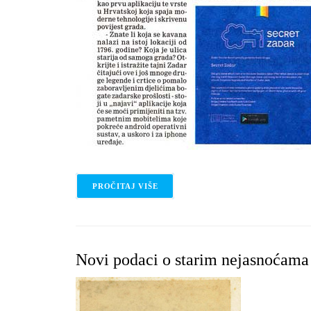
PROČITAJ VIŠE
O USUSRET SEZONI (APLIKACIJA T
Novi podaci o starim nejasnoćama 