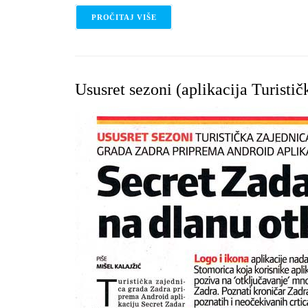
PROČITAJ VIŠE
O POTRAGA ZA IZGUBLJENIM VR
Ususret sezoni (aplikacija Turistič