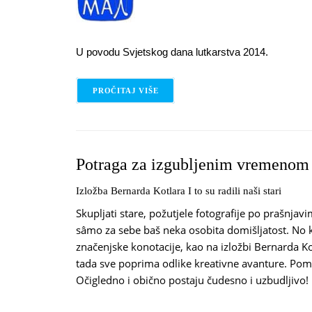
U povodu Svjetskog dana lutkarstva 2014.
PROČITAJ VIŠE
O NEKA GLUMCI UĐU!
Potraga za izgubljenim vremenom
Izložba Bernarda Kotlara I to su radili naši stari
Skupljati stare, požutjele fotografije po prašnjav
sâmo za sebe baš neka osobita domišljatost. No k
značenjske konotacije, kao na izložbi Bernarda Kot
tada sve poprima odlike kreativne avanture. Pomij
Očigledno i obično postaju čudesno i uzbudljivo!