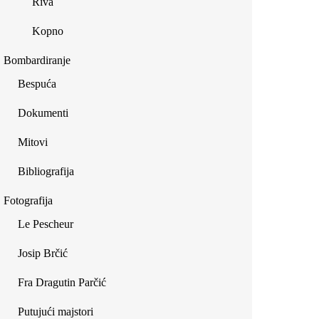
Riva
Kopno
Bombardiranje
Bespuća
Dokumenti
Mitovi
Bibliografija
Fotografija
Le Pescheur
Josip Brčić
Fra Dragutin Parčić
Putujući majstori