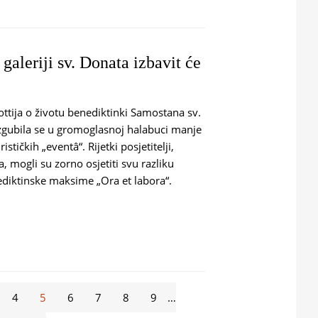
galeriji sv. Donata izbavit će
ottija o životu benediktinki Samostana sv.
zgubila se u gromoglasnoj halabuci manje
stičkih „eventâ“. Rijetki posjetitelji,
, mogli su zorno osjetiti svu razliku
ediktinske maksime „Ora et labora“.
JA NA GALERIJI SV. DONATA IZBAVIT ĆE JEDNU DUŠU IZ ČISTILIŠTA ​
4
5
6
7
8
9
…